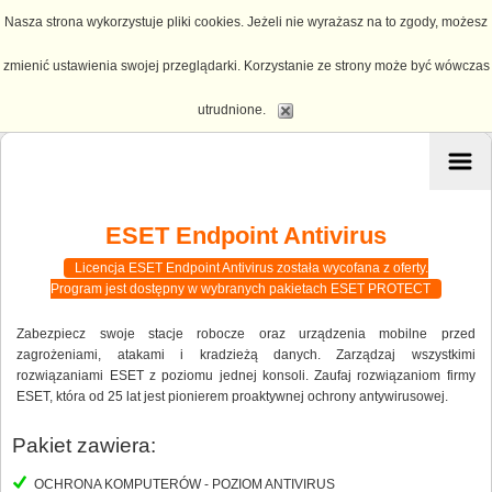
Nasza strona wykorzystuje pliki cookies. Jeżeli nie wyrażasz na to zgody, możesz
zmienić ustawienia swojej przeglądarki. Korzystanie ze strony może być wówczas
utrudnione.
ESET Endpoint Antivirus
Licencja ESET Endpoint Antivirus została wycofana z oferty.
Program jest dostępny w wybranych pakietach ESET PROTECT
Zabezpiecz swoje stacje robocze oraz urządzenia mobilne przed
zagrożeniami, atakami i kradzieżą danych. Zarządzaj wszystkimi
rozwiązaniami ESET z poziomu jednej konsoli. Zaufaj rozwiązaniom firmy
ESET, która od 25 lat jest pionierem proaktywnej ochrony antywirusowej.
Pakiet zawiera:
OCHRONA KOMPUTERÓW - POZIOM ANTIVIRUS