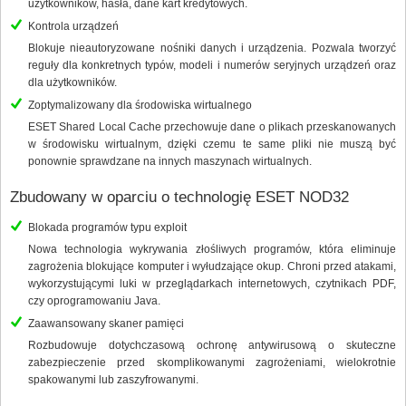
użytkowników, hasła, dane kart kredytowych.
Kontrola urządzeń
Blokuje nieautoryzowane nośniki danych i urządzenia. Pozwala tworzyć
reguły dla konkretnych typów, modeli i numerów seryjnych urządzeń oraz
dla użytkowników.
Zoptymalizowany dla środowiska wirtualnego
ESET Shared Local Cache przechowuje dane o plikach przeskanowanych
w środowisku wirtualnym, dzięki czemu te same pliki nie muszą być
ponownie sprawdzane na innych maszynach wirtualnych.
Zbudowany w oparciu o technologię ESET NOD32
Blokada programów typu exploit
Nowa technologia wykrywania złośliwych programów, która eliminuje
zagrożenia blokujące komputer i wyłudzające okup. Chroni przed atakami,
wykorzystującymi luki w przeglądarkach internetowych, czytnikach PDF,
czy oprogramowaniu Java.
Zaawansowany skaner pamięci
Rozbudowuje dotychczasową ochronę antywirusową o skuteczne
zabezpieczenie przed skomplikowanymi zagrożeniami, wielokrotnie
spakowanymi lub zaszyfrowanymi.