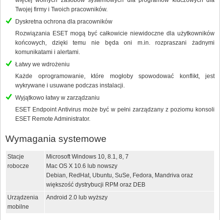
więcej wolnych zasobów systemowych dla programów kluczowych dla
Twojej firmy i Twoich pracowników.
Dyskretna ochrona dla pracowników
Rozwiązania ESET mogą być całkowicie niewidoczne dla użytkowników
końcowych, dzięki temu nie będa oni m.in. rozpraszani żadnymi
komunikatami i alertami.
Łatwy we wdrożeniu
Każde oprogramowanie, które mogłoby spowodować konflikt, jest
wykrywane i usuwane podczas instalacji.
Wyjątkowo łatwy w zarządzaniu
ESET Endpoint Antivirus może być w pełni zarządzany z poziomu konsoli
ESET Remote Administrator.
Wymagania systemowe
Stacje
Microsoft Windows 10, 8.1, 8, 7
robocze
Mac OS X 10.6 lub nowszy
Debian, RedHat, Ubuntu, SuSe, Fedora, Mandriva oraz
większość dystrybucji RPM oraz DEB
Urządzenia
Android 2.0 lub wyższy
mobilne