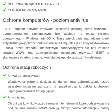
OCHRONA URZĄDZEŃ MOBILNYCH
CENTRALNE ZARZĄDZANIE
Ochrona komputerów - poziom antivirus
ESET Endpoint Antivirus zapewnia skuteczną ochronę przed wirusami i
oprogramowaniem szpiegującym, bez względu na rodzaj systemu
operacyjnego - Windows lub OS X. Nasz wielokrotnie nagradzany silnik
antyphishingowy chroni poufne informacje firmy, takie jak nazwy użytkowników
i hasła, przed stronami internetowymi podszywającymi się pod zaufane
serwisy WWW. Inne zaawansowane technologie rozwiązań ESET to
skanowanie oparte o chmurę, kontrola dostepu do urządzeń i wiele innych.
Ochrona stacji roboczych
Antywirus i antyspyware
Wbudowana ochrona dostępu do danych oraz zabezpieczenie przed
wszystkimi rodzajami zagrożeń, m.in. przed wirusami, rootkitami, robakami
i oprogramowaniem szpiegującym.
Antyphishing
Chroni użytkowników przed stronami internetowymi, które podszywając się
pod zaufane serwisy WWW, próbują zdobyć poufne informacje - nazwy