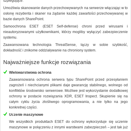
szpiegujące.
Umożliwia skanowanie danych przechowywanych na serwerze włączając w to
osłonę rezydenta i skaner na żądanie każdej zawartości przechowywanej w
bazie danych SharePoint.
Samoochrona ESET (ESET Self-defense) chroni przed wirusami i
nieautoryzowanymi użytkownikami, którzy mogliby wyłączyć zabezpieczenie
systemu.
Zaawansowana technologia ThreatSense, łączy w sobie szybkość,
dokładność i znikome oddziaływanie na chroniony system.
Najważniejsze funkcje rozwiązania
Wielowarstwowa ochrona
Zaawansowana ochrona serwera typu SharePoint przed przesyłaniem
zagrożeń i niechcianymi plikami daje gwarancję stabilnego, wolnego od
konfliktów środowisko serwerowe. Możliwe jest wykorzystanie dodatkowej
ochrony w postacie rozwiązania XDR, ESET Inspect. Skupienie się na
całym cyklu życia złośliwego oprogramowania, a nie tylko na jego
konkretnej części.
Uczenie maszynowe
We wszystkich produktach ESET do ochrony wykorzystuje się uczenie
maszynowe w połączeniu z innymi warstwami zabezpieczeń – jest tak już