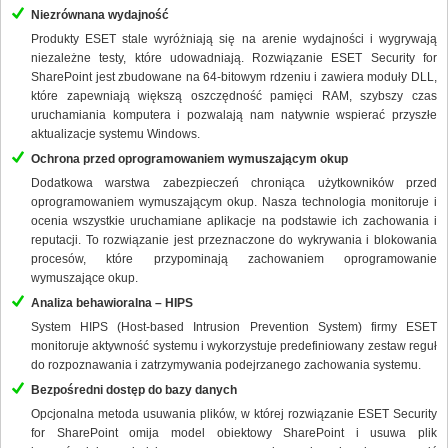
Niezrównana wydajność
Produkty ESET stale wyróżniają się na arenie wydajności i wygrywają
niezależne testy, które udowadniają. Rozwiązanie ESET Security for
SharePoint jest zbudowane na 64-bitowym rdzeniu i zawiera moduły DLL,
które zapewniają większą oszczędność pamięci RAM, szybszy czas
uruchamiania komputera i pozwalają nam natywnie wspierać przyszłe
aktualizacje systemu Windows.
Ochrona przed oprogramowaniem wymuszającym okup
Dodatkowa warstwa zabezpieczeń chroniąca użytkowników przed
oprogramowaniem wymuszającym okup. Nasza technologia monitoruje i
ocenia wszystkie uruchamiane aplikacje na podstawie ich zachowania i
reputacji. To rozwiązanie jest przeznaczone do wykrywania i blokowania
procesów, które przypominają zachowaniem oprogramowanie
wymuszające okup.
Analiza behawioralna – HIPS
System HIPS (Host-based Intrusion Prevention System) firmy ESET
monitoruje aktywność systemu i wykorzystuje predefiniowany zestaw reguł
do rozpoznawania i zatrzymywania podejrzanego zachowania systemu.
Bezpośredni dostęp do bazy danych
Opcjonalna metoda usuwania plików, w której rozwiązanie ESET Security
for SharePoint omija model obiektowy SharePoint i usuwa plik