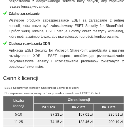
bezpośrednio z dedykowanego serwera bazy danych, aby zapewnić
jeszcze lepszą wydajność.
Zdalne zarządzanie
Wszystkie produkty zabezpieczające ESET są zarządzane z jednej
konsoli, która może być zainstalowany ESET Security for SharePoint.
Oprócz wersji lokalnej ESET oferuje Gotowy obraz maszyny wirtualnej,
który można zaimportować, aby przyspieszyć i uprościć konfigurowanie.
Obsługa rozwiązania XDR
Aplikacja ESET Security for Microsoft SharePoint współdziała z naszym
rozwiązaniem XDR – ESET Inspect, umożliwiając przeprowadzanie
natychmiastowej analizy i rozwiązywanie problemów związanych z
bezpieczeństwem sieci.
Cennik licencji
ESET Security for Microsoft SharePoint Server (per user)
Rozwiązaniem można zarządzać za pośrednictwem konsoli ESET Protect.
Okres licencji
Liczba
licencji
na 1 rok
na 2 lata
na 3 lata
5-10
87,23 zł
157,01 zł
235,51 zł
11-25
74,15 zł
133,46 zł
200,19 zł