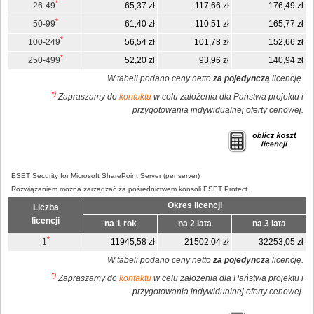
*
26-49
65,37 zł
117,66 zł
176,49 zł
*
50-99
61,40 zł
110,51 zł
165,77 zł
*
100-249
56,54 zł
101,78 zł
152,66 zł
*
250-499
52,20 zł
93,96 zł
140,94 zł
W tabeli podano ceny netto
za pojedynczą
licencję.
*)
Zapraszamy do
kontaktu
w celu założenia dla Państwa projektu i
przygotowania indywidualnej oferty cenowej.
ESET Security for Microsoft SharePoint Server (per server)
Rozwiązaniem można zarządzać za pośrednictwem konsoli ESET Protect.
Okres licencji
Liczba
licencji
na 1 rok
na 2 lata
na 3 lata
*
1
11945,58 zł
21502,04 zł
32253,05 zł
W tabeli podano ceny netto
za pojedynczą
licencję.
*)
Zapraszamy do
kontaktu
w celu założenia dla Państwa projektu i
przygotowania indywidualnej oferty cenowej.