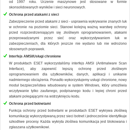
od 1997 roku. Uczenie maszynowe jest stosowane w formie
skonsolidowanych wyników i sieci neuronowych.
Ochrona przed atakami z sieci
Zabezpieczenie przed atakami z sieci - usprawnia wykrywanie znanych luk
w ochronie na poziomie sieci. Stanowi kolejną ważną warstwę ochrony
przed rozprzestrzeniającym się złośliwym oprogramowaniem, atakami
przeprowadzanymi przez sieć oraz wykorzystywaniem luk w
zabezpieczeniach, dla których jeszcze nie wydano lub nie wdrożono
stosownych poprawek.
Interfejs AMSI/Usługi chronione
W produktach ESET wykorzystaliśmy interfejs AMSI (Antimalware Scan
Interface), aby zapewnić lepszą ochronę przed złośliwym
oprogramowaniem dla użytkowników, danych, aplikacji i unikanie
nadmiernego obciążenia. Ponadto wykorzystujemy usługi chronione, nowy
moduł bezpieczeństwa wbudowany w system Windows, który umożliwia
wczytywanie tylko zaufanego, podpisanego kodu i lepiej chroni przed
atakami polegającymi na wstrzyknięciu kodu.
Ochrona przed botnetami
Funkcja ochrony przed botnetami w produktach ESET wykrywa złośliwą
komunikację wykorzystywaną przez sieci botnet i jednocześnie identyfikuje
szkodliwe procesy. Każda wykryta złośliwa komunikacja jest blokowana i
zgłaszana użytkownikowi.