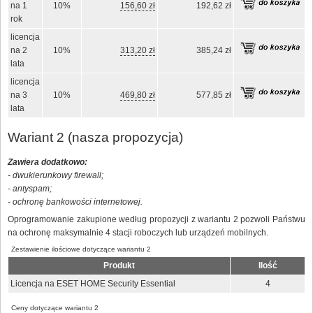
na 1
10%
156,60 zł
192,62 zł
rok
licencja
na 2
10%
313,20 zł
385,24 zł
lata
licencja
na 3
10%
469,80 zł
577,85 zł
lata
Wariant 2 (nasza propozycja)
Zawiera dodatkowo:
- dwukierunkowy firewall;
- antyspam;
- ochronę bankowości internetowej.
Oprogramowanie zakupione według propozycji z wariantu 2 pozwoli Państwu
na ochronę maksymalnie 4 stacji roboczych lub urządzeń mobilnych.
Zestawienie ilościowe dotyczące wariantu 2
Produkt
Ilość
Licencja na ESET HOME Security Essential
4
Ceny dotyczące wariantu 2