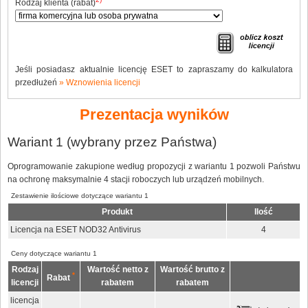
Rodzaj klienta (rabat)
Jeśli posiadasz aktualnie licencję ESET to zapraszamy do kalkulatora
przedłużeń
» Wznowienia licencji
Prezentacja wyników
Wariant 1 (wybrany przez Państwa)
Oprogramowanie zakupione według propozycji z wariantu 1 pozwoli Państwu
na ochronę maksymalnie 4 stacji roboczych lub urządzeń mobilnych.
Zestawienie ilościowe dotyczące wariantu 1
Produkt
Ilość
Licencja na ESET NOD32 Antivirus
4
Ceny dotyczące wariantu 1
Rodzaj
Wartość netto z
Wartość brutto z
*
Rabat
licencji
rabatem
rabatem
licencja