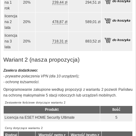
na 1
20%
239,44 zł
294,51 zł
rok
licencja
na 2
20%
478,87 zł
589,01 zł
lata
licencja
na 3
20%
718,31 zł
883,52 zł
lata
Wariant 2 (nasza propozycja)
Zawiera dodatkowo:
- prywatne połaczenia VPN (dla 10 urządzeń);
- ochronę tożsamości.
Oprogramowanie zakupione według propozycji z wariantu 2 pozwoli Państwu
na ochronę maksymalnie 5 stacji roboczych lub urządzeń mobilnych.
Zestawienie ilościowe dotyczące wariantu 2
Produkt
Ilość
Licencja na ESET HOME Security Ultimate
5
Ceny dotyczące wariantu 2
Rodzaj
Wartość netto z
Wartość brutto z