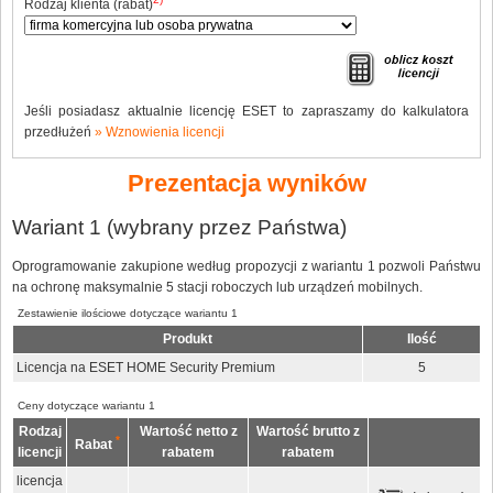
Rodzaj klienta (rabat)
Jeśli posiadasz aktualnie licencję ESET to zapraszamy do kalkulatora
przedłużeń
» Wznowienia licencji
Prezentacja wyników
Wariant 1 (wybrany przez Państwa)
Oprogramowanie zakupione według propozycji z wariantu 1 pozwoli Państwu
na ochronę maksymalnie 5 stacji roboczych lub urządzeń mobilnych.
Zestawienie ilościowe dotyczące wariantu 1
Produkt
Ilość
Licencja na ESET HOME Security Premium
5
Ceny dotyczące wariantu 1
Rodzaj
Wartość netto z
Wartość brutto z
*
Rabat
licencji
rabatem
rabatem
licencja